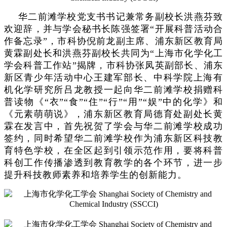
华二前滩学校党支书书记兼常务副校长洪燕芬致
欢迎辞，并与学会秘书长陈强签署“开展科普活动合
作备忘录”，市科协倪前龙副主席、浦东新区教育局
黄霖副处长和洪燕芬副校长共同为“上海市化学化工
学会科普工作站”揭牌，市科协张凤英副部长、浦东
新区青少年活动中心王建军部长、中科学院上海有
机化学研究所吕龙教授一起向华二前滩学校捐赠科
普读物《“衣”“食”“住”“行”“用”“娱”中的化学》和
《元素萌萌说》，浦东新区教育局德育处副处长黄
霖在发言中，首先祝贺了学会与华二前滩学校成功
签约，同时希望华二前滩学校作为浦东新区科技教
育特色学校，在全区起到引领示范作用，要将科普
科创工作传播渗透到教育教学的各个环节，进一步
提升科技教师素养和培养学生的创新能力。