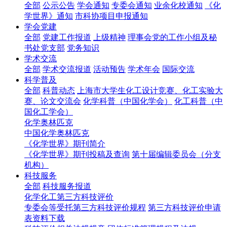
全部
公示公告
学会通知
专委会通知
业余化校通知
《化
学世界》通知
市科协项目申报通知
学会党建
全部
党建工作报道
上级精神
理事会党的工作小组及秘
书处党支部
党务知识
学术交流
全部
学术交流报道
活动预告
学术年会
国际交流
科学普及
全部
科普动态
上海市大学生化工设计竞赛、化工实验大
赛、论文交流会
化学科普（中国化学会）
化工科普（中
国化工学会）
化学奥林匹克
中国化学奥林匹克
《化学世界》期刊简介
《化学世界》期刊投稿及查询
第十届编辑委员会（分支
机构）
科技服务
全部
科技服务报道
化学化工第三方科技评价
专委会等受托第三方科技评价规程
第三方科技评价申请
表资料下载