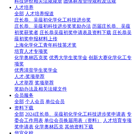
科技评价相关法规规章
团体标准管理规程及法规
人才培养
全部
人才培养报道
庄长恭、吴蕴初化学化工科技进步奖
庄长恭、吴蕴初科技进步奖奖励办法
历届庄长恭、吴蕴
初奖获奖者
庄长恭吴蕴初奖申请表及资料下载
庄长恭吴
蕴初奖申报材料上传
上海化学化工青年科技英才奖
培育人才专项奖
化学奥林匹克奖
优秀大学生奖学金
创新大赛化学化工专
项奖
优秀清贫学生奖学金
人才-奖项举荐
人才举荐
奖项举荐
奖励办法及相关法规文件
会员服务
全部
个人会员
单位会员
资料下载
全部
2024庄长恭、吴蕴初化学化工科技进步奖申请表
专
委会工作用表
单位会员换届用表（资料）
人才培育专项
奖申请表
化学奥林匹克
其他资料下载
华宜化校