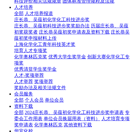
科技评价相关法规规章
团体标准管理规程及法规
人才培养
全部
人才培养报道
庄长恭、吴蕴初化学化工科技进步奖
庄长恭、吴蕴初科技进步奖奖励办法
历届庄长恭、吴蕴
初奖获奖者
庄长恭吴蕴初奖申请表及资料下载
庄长恭吴
蕴初奖申报材料上传
上海化学化工青年科技英才奖
培育人才专项奖
化学奥林匹克奖
优秀大学生奖学金
创新大赛化学化工专
项奖
优秀清贫学生奖学金
人才-奖项举荐
人才举荐
奖项举荐
奖励办法及相关法规文件
会员服务
全部
个人会员
单位会员
资料下载
全部
2024庄长恭、吴蕴初化学化工科技进步奖申请表
专
委会工作用表
单位会员换届用表（资料）
人才培育专项
奖申请表
化学奥林匹克
其他资料下载
华宜化校