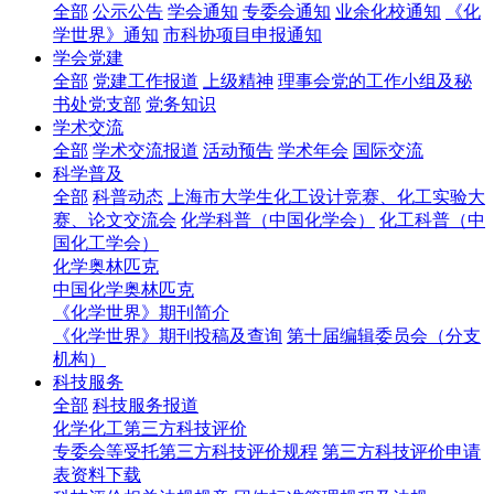
全部
公示公告
学会通知
专委会通知
业余化校通知
《化
学世界》通知
市科协项目申报通知
学会党建
全部
党建工作报道
上级精神
理事会党的工作小组及秘
书处党支部
党务知识
学术交流
全部
学术交流报道
活动预告
学术年会
国际交流
科学普及
全部
科普动态
上海市大学生化工设计竞赛、化工实验大
赛、论文交流会
化学科普（中国化学会）
化工科普（中
国化工学会）
化学奥林匹克
中国化学奥林匹克
《化学世界》期刊简介
《化学世界》期刊投稿及查询
第十届编辑委员会（分支
机构）
科技服务
全部
科技服务报道
化学化工第三方科技评价
专委会等受托第三方科技评价规程
第三方科技评价申请
表资料下载