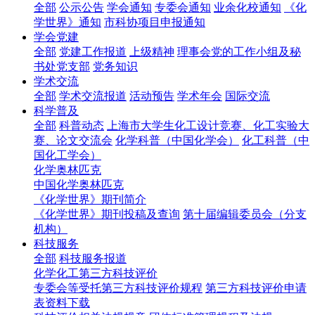
全部
公示公告
学会通知
专委会通知
业余化校通知
《化
学世界》通知
市科协项目申报通知
学会党建
全部
党建工作报道
上级精神
理事会党的工作小组及秘
书处党支部
党务知识
学术交流
全部
学术交流报道
活动预告
学术年会
国际交流
科学普及
全部
科普动态
上海市大学生化工设计竞赛、化工实验大
赛、论文交流会
化学科普（中国化学会）
化工科普（中
国化工学会）
化学奥林匹克
中国化学奥林匹克
《化学世界》期刊简介
《化学世界》期刊投稿及查询
第十届编辑委员会（分支
机构）
科技服务
全部
科技服务报道
化学化工第三方科技评价
专委会等受托第三方科技评价规程
第三方科技评价申请
表资料下载