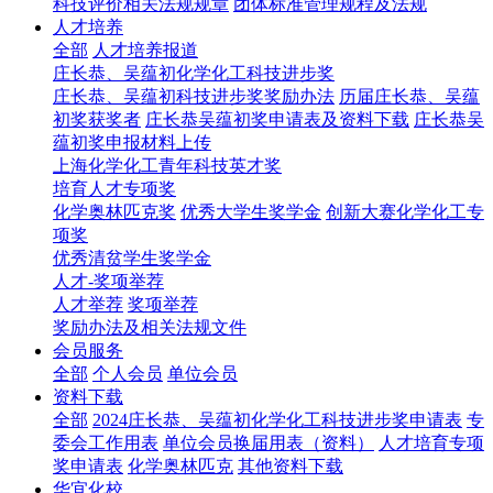
科技评价相关法规规章
团体标准管理规程及法规
人才培养
全部
人才培养报道
庄长恭、吴蕴初化学化工科技进步奖
庄长恭、吴蕴初科技进步奖奖励办法
历届庄长恭、吴蕴
初奖获奖者
庄长恭吴蕴初奖申请表及资料下载
庄长恭吴
蕴初奖申报材料上传
上海化学化工青年科技英才奖
培育人才专项奖
化学奥林匹克奖
优秀大学生奖学金
创新大赛化学化工专
项奖
优秀清贫学生奖学金
人才-奖项举荐
人才举荐
奖项举荐
奖励办法及相关法规文件
会员服务
全部
个人会员
单位会员
资料下载
全部
2024庄长恭、吴蕴初化学化工科技进步奖申请表
专
委会工作用表
单位会员换届用表（资料）
人才培育专项
奖申请表
化学奥林匹克
其他资料下载
华宜化校