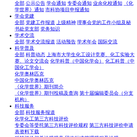
全部
公示公告
学会通知
专委会通知
业余化校通知
《化
学世界》通知
市科协项目申报通知
学会党建
全部
党建工作报道
上级精神
理事会党的工作小组及秘
书处党支部
党务知识
学术交流
全部
学术交流报道
活动预告
学术年会
国际交流
科学普及
全部
科普动态
上海市大学生化工设计竞赛、化工实验大
赛、论文交流会
化学科普（中国化学会）
化工科普（中
国化工学会）
化学奥林匹克
中国化学奥林匹克
《化学世界》期刊简介
《化学世界》期刊投稿及查询
第十届编辑委员会（分支
机构）
科技服务
全部
科技服务报道
化学化工第三方科技评价
专委会等受托第三方科技评价规程
第三方科技评价申请
表资料下载