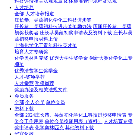
科技评价相关法规规章
团体标准管理规程及法规
人才培养
全部
人才培养报道
庄长恭、吴蕴初化学化工科技进步奖
庄长恭、吴蕴初科技进步奖奖励办法
历届庄长恭、吴蕴
初奖获奖者
庄长恭吴蕴初奖申请表及资料下载
庄长恭吴
蕴初奖申报材料上传
上海化学化工青年科技英才奖
培育人才专项奖
化学奥林匹克奖
优秀大学生奖学金
创新大赛化学化工专
项奖
优秀清贫学生奖学金
人才-奖项举荐
人才举荐
奖项举荐
奖励办法及相关法规文件
会员服务
全部
个人会员
单位会员
资料下载
全部
2024庄长恭、吴蕴初化学化工科技进步奖申请表
专
委会工作用表
单位会员换届用表（资料）
人才培育专项
奖申请表
化学奥林匹克
其他资料下载
华宜化校