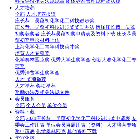
科技评价相关法规规章
团体标准管理规程及法规
人才培养
全部
人才培养报道
庄长恭、吴蕴初化学化工科技进步奖
庄长恭、吴蕴初科技进步奖奖励办法
历届庄长恭、吴蕴
初奖获奖者
庄长恭吴蕴初奖申请表及资料下载
庄长恭吴
蕴初奖申报材料上传
上海化学化工青年科技英才奖
培育人才专项奖
化学奥林匹克奖
优秀大学生奖学金
创新大赛化学化工专
项奖
优秀清贫学生奖学金
人才-奖项举荐
人才举荐
奖项举荐
奖励办法及相关法规文件
会员服务
全部
个人会员
单位会员
资料下载
全部
2024庄长恭、吴蕴初化学化工科技进步奖申请表
专
委会工作用表
单位会员换届用表（资料）
人才培育专项
奖申请表
化学奥林匹克
其他资料下载
华宜化校