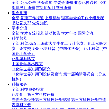
全部
公示公告
学会通知
专委会通知
业余化校通知
《化
学世界》通知
市科协项目申报通知
学会党建
全部
党建工作报道
上级精神
理事会党的工作小组及秘
书处党支部
党务知识
学术交流
全部
学术交流报道
活动预告
学术年会
国际交流
科学普及
全部
科普动态
上海市大学生化工设计竞赛、化工实验大
赛、论文交流会
化学科普（中国化学会）
化工科普（中
国化工学会）
化学奥林匹克
中国化学奥林匹克
《化学世界》期刊简介
《化学世界》期刊投稿及查询
第十届编辑委员会（分支
机构）
科技服务
全部
科技服务报道
化学化工第三方科技评价
专委会等受托第三方科技评价规程
第三方科技评价申请
表资料下载