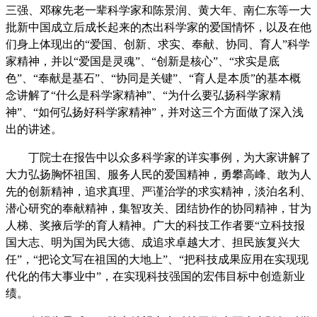
三强、邓稼先老一辈科学家和陈景润、黄大年、南仁东等一大
批新中国成立后成长起来的杰出科学家的爱国情怀，以及在他
们身上体现出的“爱国、创新、求实、奉献、协同、育人”科学
家精神，并以“爱国是灵魂”、“创新是核心”、“求实是底
色”、“奉献是基石”、“协同是关键”、“育人是本质”的基本概
念讲解了“什么是科学家精神”、“为什么要弘扬科学家精
神”、“如何弘扬好科学家精神”，并对这三个方面做了深入浅
出的讲述。
丁院士在报告中以众多科学家的详实事例，为大家讲解了
大力弘扬胸怀祖国、服务人民的爱国精神，勇攀高峰、敢为人
先的创新精神，追求真理、严谨治学的求实精神，淡泊名利、
潜心研究的奉献精神，集智攻关、团结协作的协同精神，甘为
人梯、奖掖后学的育人精神。广大的科技工作者要“立科技报
国大志、明为国为民大德、成追求卓越大才、担民族复兴大
任”，“把论文写在祖国的大地上”、“把科技成果应用在实现现
代化的伟大事业中”，在实现科技强国的宏伟目标中创造新业
绩。