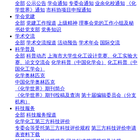
全部
公示公告
学会通知
专委会通知
业余化校通知
《化
学世界》通知
市科协项目申报通知
学会党建
全部
党建工作报道
上级精神
理事会党的工作小组及秘
书处党支部
党务知识
学术交流
全部
学术交流报道
活动预告
学术年会
国际交流
科学普及
全部
科普动态
上海市大学生化工设计竞赛、化工实验大
赛、论文交流会
化学科普（中国化学会）
化工科普（中
国化工学会）
化学奥林匹克
中国化学奥林匹克
《化学世界》期刊简介
《化学世界》期刊投稿及查询
第十届编辑委员会（分支
机构）
科技服务
全部
科技服务报道
化学化工第三方科技评价
专委会等受托第三方科技评价规程
第三方科技评价申请
表资料下载