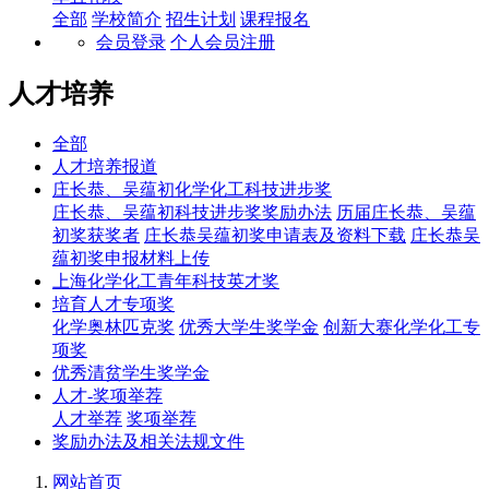
全部
学校简介
招生计划
课程报名
会员登录
个人会员注册
人才培养
全部
人才培养报道
庄长恭、吴蕴初化学化工科技进步奖
庄长恭、吴蕴初科技进步奖奖励办法
历届庄长恭、吴蕴
初奖获奖者
庄长恭吴蕴初奖申请表及资料下载
庄长恭吴
蕴初奖申报材料上传
上海化学化工青年科技英才奖
培育人才专项奖
化学奥林匹克奖
优秀大学生奖学金
创新大赛化学化工专
项奖
优秀清贫学生奖学金
人才-奖项举荐
人才举荐
奖项举荐
奖励办法及相关法规文件
网站首页