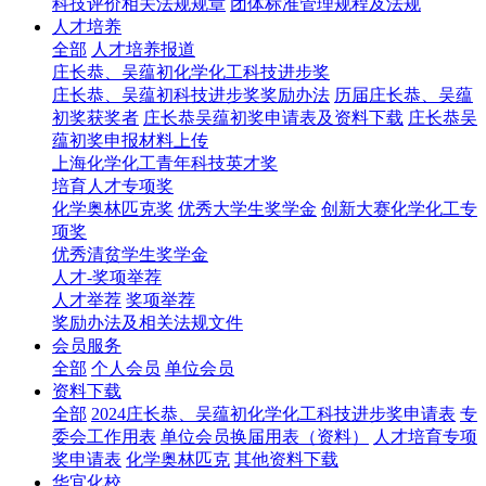
科技评价相关法规规章
团体标准管理规程及法规
人才培养
全部
人才培养报道
庄长恭、吴蕴初化学化工科技进步奖
庄长恭、吴蕴初科技进步奖奖励办法
历届庄长恭、吴蕴
初奖获奖者
庄长恭吴蕴初奖申请表及资料下载
庄长恭吴
蕴初奖申报材料上传
上海化学化工青年科技英才奖
培育人才专项奖
化学奥林匹克奖
优秀大学生奖学金
创新大赛化学化工专
项奖
优秀清贫学生奖学金
人才-奖项举荐
人才举荐
奖项举荐
奖励办法及相关法规文件
会员服务
全部
个人会员
单位会员
资料下载
全部
2024庄长恭、吴蕴初化学化工科技进步奖申请表
专
委会工作用表
单位会员换届用表（资料）
人才培育专项
奖申请表
化学奥林匹克
其他资料下载
华宜化校