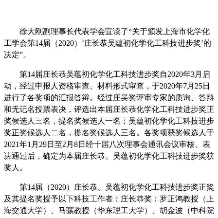
徐大刚副理事长代表学会宣读了
“
关于颁发上海市化学化
工学会第
14
届（
2020
）
‘
庄长恭吴蕴初化学化工科技进步奖
’
的
决定
”
。
第
14
届庄长恭吴蕴初化学化工科技进步奖自
2020
年
3
月启
动，经过申报人资格审查、材料形式审查，于
2020
年
7
月
25
日
进行了各奖项的汇报答辩。经过庄吴奖评审专家的质询、答辩
和无记名投票表决，评选出本届庄长恭化学化工科技进步奖正
奖候选人三名，提名奖候选人一名；吴蕴初化学化工科技进步
奖正奖候选人二名，提名奖候选人三名。各奖项获奖候选人于
2021
年
1
月
29
日至
2
月
8
日经十届八次理事会通讯会议审核、表
决通过后，确定为本届庄长恭、吴蕴初化学化工科技进步奖获
奖人。
第
14
届（
2020
）庄长恭、吴蕴初化学化工科技进步奖正奖
及其提名奖授予以下科技工作者：庄长恭奖：罗正鸿教授（上
海交通大学）、马骧教授（华东理工大学）、胡金波（中科院