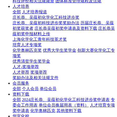
科技评价相关法规规章
团体标准管理规程及法规
人才培养
全部
人才培养报道
庄长恭、吴蕴初化学化工科技进步奖
庄长恭、吴蕴初科技进步奖奖励办法
历届庄长恭、吴蕴
初奖获奖者
庄长恭吴蕴初奖申请表及资料下载
庄长恭吴
蕴初奖申报材料上传
上海化学化工青年科技英才奖
培育人才专项奖
化学奥林匹克奖
优秀大学生奖学金
创新大赛化学化工专
项奖
优秀清贫学生奖学金
人才-奖项举荐
人才举荐
奖项举荐
奖励办法及相关法规文件
会员服务
全部
个人会员
单位会员
资料下载
全部
2024庄长恭、吴蕴初化学化工科技进步奖申请表
专
委会工作用表
单位会员换届用表（资料）
人才培育专项
奖申请表
化学奥林匹克
其他资料下载
华宜化校