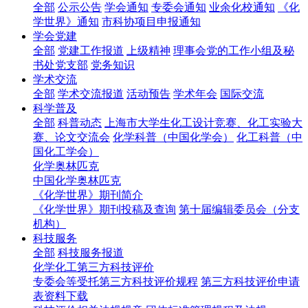
全部
公示公告
学会通知
专委会通知
业余化校通知
《化
学世界》通知
市科协项目申报通知
学会党建
全部
党建工作报道
上级精神
理事会党的工作小组及秘
书处党支部
党务知识
学术交流
全部
学术交流报道
活动预告
学术年会
国际交流
科学普及
全部
科普动态
上海市大学生化工设计竞赛、化工实验大
赛、论文交流会
化学科普（中国化学会）
化工科普（中
国化工学会）
化学奥林匹克
中国化学奥林匹克
《化学世界》期刊简介
《化学世界》期刊投稿及查询
第十届编辑委员会（分支
机构）
科技服务
全部
科技服务报道
化学化工第三方科技评价
专委会等受托第三方科技评价规程
第三方科技评价申请
表资料下载