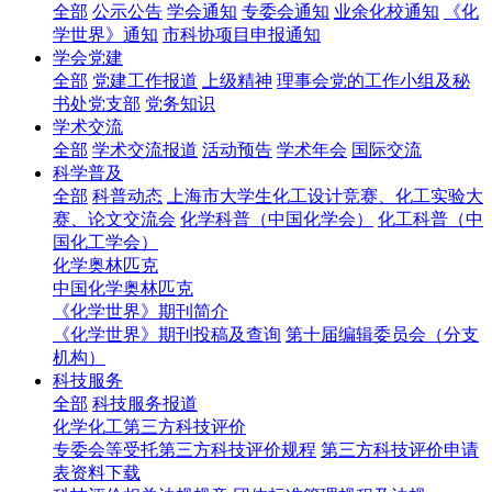
全部
公示公告
学会通知
专委会通知
业余化校通知
《化
学世界》通知
市科协项目申报通知
学会党建
全部
党建工作报道
上级精神
理事会党的工作小组及秘
书处党支部
党务知识
学术交流
全部
学术交流报道
活动预告
学术年会
国际交流
科学普及
全部
科普动态
上海市大学生化工设计竞赛、化工实验大
赛、论文交流会
化学科普（中国化学会）
化工科普（中
国化工学会）
化学奥林匹克
中国化学奥林匹克
《化学世界》期刊简介
《化学世界》期刊投稿及查询
第十届编辑委员会（分支
机构）
科技服务
全部
科技服务报道
化学化工第三方科技评价
专委会等受托第三方科技评价规程
第三方科技评价申请
表资料下载