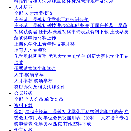
科技评价相关法规规章
团体标准管理规程及法规
人才培养
全部
人才培养报道
庄长恭、吴蕴初化学化工科技进步奖
庄长恭、吴蕴初科技进步奖奖励办法
历届庄长恭、吴蕴
初奖获奖者
庄长恭吴蕴初奖申请表及资料下载
庄长恭吴
蕴初奖申报材料上传
上海化学化工青年科技英才奖
培育人才专项奖
化学奥林匹克奖
优秀大学生奖学金
创新大赛化学化工专
项奖
优秀清贫学生奖学金
人才-奖项举荐
人才举荐
奖项举荐
奖励办法及相关法规文件
会员服务
全部
个人会员
单位会员
资料下载
全部
2024庄长恭、吴蕴初化学化工科技进步奖申请表
专
委会工作用表
单位会员换届用表（资料）
人才培育专项
奖申请表
化学奥林匹克
其他资料下载
华宜化校