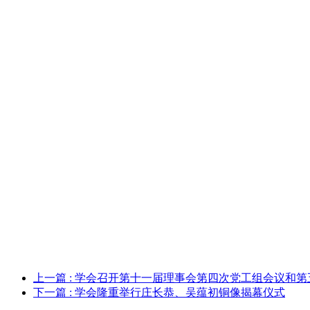
上一篇
: 学会召开第十一届理事会第四次党工组会议和
下一篇
: 学会隆重举行庄长恭、吴蕴初铜像揭幕仪式