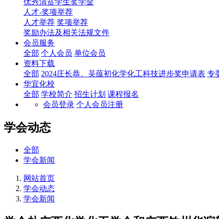
优秀清贫学生奖学金
人才-奖项举荐
人才举荐
奖项举荐
奖励办法及相关法规文件
会员服务
全部
个人会员
单位会员
资料下载
全部
2024庄长恭、吴蕴初化学化工科技进步奖申请表
专
华宜化校
全部
学校简介
招生计划
课程报名
会员登录
个人会员注册
学会动态
全部
学会新闻
网站首页
学会动态
学会新闻