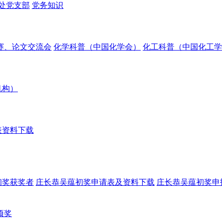
处党支部
党务知识
赛、论文交流会
化学科普（中国化学会）
化工科普（中国化工学
机构）
表资料下载
初奖获奖者
庄长恭吴蕴初奖申请表及资料下载
庄长恭吴蕴初奖申
项奖