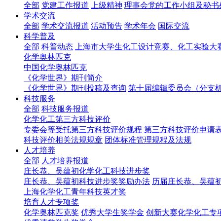
全部
党建工作报道
上级精神
理事会党的工作小组及秘书
学术交流
全部
学术交流报道
活动预告
学术年会
国际交流
科学普及
全部
科普动态
上海市大学生化工设计竞赛、化工实验大
化学奥林匹克
中国化学奥林匹克
《化学世界》期刊简介
《化学世界》期刊投稿及查询
第十届编辑委员会（分支
科技服务
全部
科技服务报道
化学化工第三方科技评价
专委会等受托第三方科技评价规程
第三方科技评价申请
科技评价相关法规规章
团体标准管理规程及法规
人才培养
全部
人才培养报道
庄长恭、吴蕴初化学化工科技进步奖
庄长恭、吴蕴初科技进步奖奖励办法
历届庄长恭、吴蕴
上海化学化工青年科技英才奖
培育人才专项奖
化学奥林匹克奖
优秀大学生奖学金
创新大赛化学化工专