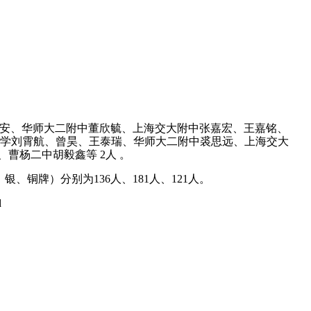
修安、华师大二附中董欣毓、上海交大附中张嘉宏、王嘉铭、
中学刘霄航、曾昊、王泰瑞、华师大二附中裘思远、上海交大
曹杨二中胡毅鑫等 2人 。
、铜牌）分别为136人、181人、121人。