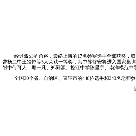
经过激烈的角逐，最终上海的17名参赛选手全部获奖，取
曹杨二中王皓铎等5人荣获一等奖，其中陈修安将进入国家集
附中何可人、顾一凡、郑嗣源、控江中学陈星宇、南洋模范中学陈
全国30个省、自治区、直辖市的448位选手和343名老师