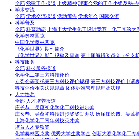
全部
党建工作报道
上级精神
理事会党的工作小组及秘书
学术交流
全部
学术交流报道
活动预告
学术年会
国际交流
科学普及
全部
科普动态
上海市大学生化工设计竞赛、化工实验大
化学奥林匹克
中国化学奥林匹克
《化学世界》期刊简介
《化学世界》期刊投稿及查询
第十届编辑委员会（分支
科技服务
全部
科技服务报道
化学化工第三方科技评价
专委会等受托第三方科技评价规程
第三方科技评价申请
科技评价相关法规规章
团体标准管理规程及法规
人才培养
全部
人才培养报道
庄长恭、吴蕴初化学化工科技进步奖
庄长恭、吴蕴初科技进步奖奖励办法
历届庄长恭、吴蕴
上海化学化工青年科技英才奖
培育人才专项奖
化学奥林匹克奖
优秀大学生奖学金
创新大赛化学化工专