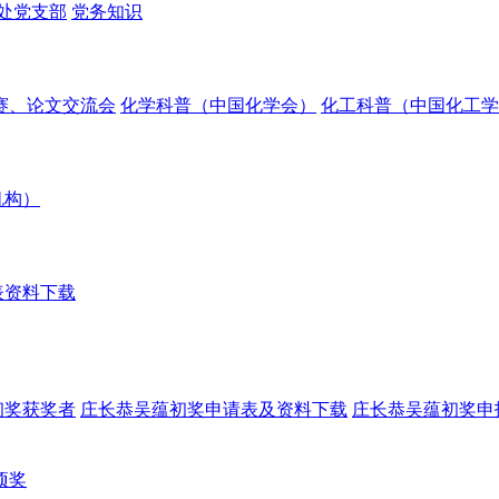
处党支部
党务知识
赛、论文交流会
化学科普（中国化学会）
化工科普（中国化工学
机构）
表资料下载
初奖获奖者
庄长恭吴蕴初奖申请表及资料下载
庄长恭吴蕴初奖申
项奖