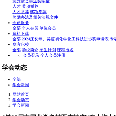
优秀清贫学生奖学金
人才-奖项举荐
人才举荐
奖项举荐
奖励办法及相关法规文件
会员服务
全部
个人会员
单位会员
资料下载
全部
2024庄长恭、吴蕴初化学化工科技进步奖申请表
专
华宜化校
全部
学校简介
招生计划
课程报名
会员登录
个人会员注册
学会动态
全部
学会新闻
网站首页
学会动态
学会新闻