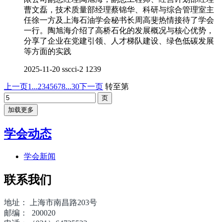
曹文磊，技术质量部经理蔡锦华、科研与综合管理室主
任徐一方及上海石油学会秘书长周高斐热情接待了学会
一行。陶旭海介绍了高桥石化的发展概况与核心优势，
分享了企业在党建引领、人才梯队建设、绿色低碳发展
等方面的实践
2025-11-20
sscci-2
1239
上一页
1...
2
3
4
5
6
7
8
...30
下一页
转至第
加载更多
学会动态
学会新闻
联系我们
地址： 上海市南昌路203号
邮编： 200020