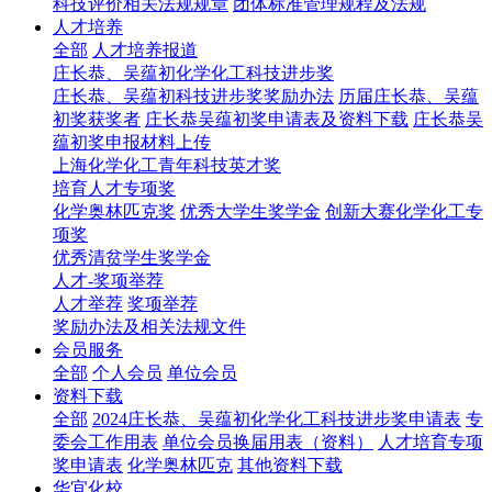
科技评价相关法规规章
团体标准管理规程及法规
人才培养
全部
人才培养报道
庄长恭、吴蕴初化学化工科技进步奖
庄长恭、吴蕴初科技进步奖奖励办法
历届庄长恭、吴蕴
初奖获奖者
庄长恭吴蕴初奖申请表及资料下载
庄长恭吴
蕴初奖申报材料上传
上海化学化工青年科技英才奖
培育人才专项奖
化学奥林匹克奖
优秀大学生奖学金
创新大赛化学化工专
项奖
优秀清贫学生奖学金
人才-奖项举荐
人才举荐
奖项举荐
奖励办法及相关法规文件
会员服务
全部
个人会员
单位会员
资料下载
全部
2024庄长恭、吴蕴初化学化工科技进步奖申请表
专
委会工作用表
单位会员换届用表（资料）
人才培育专项
奖申请表
化学奥林匹克
其他资料下载
华宜化校