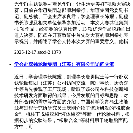
光华谊主题竞赛--“看见华谊：让生活更美好”视频大赛决
赛，日前在华谊集团总部顺利举行，华谊集团党委副书
记、副总裁、工会主席李良君，学会理事长陈耀，副秘
书长陈强及相关单位领导参加活动。本次大赛共征集到
41 项作品，经初赛的认真比选，13 项优秀作品脱颖而出
进入决赛。陈耀在开赛致辞中首先对大赛的顺利举办表
示祝贺，并阐述了学会支持本次大赛的重要意义。他指
2025-12-17
sscci-2
1378
学会赴双钱轮胎集团（江苏）有限公司访问交流
近日，学会理事长陈耀，副理事长唐勇院士等一行赴双
钱轮胎集团（江苏）公司访问交流。陈理事长、唐勇院
士等首先参观了工厂现场，听取了该公司在科技创新和
技术研发方面取得的成果，今后发展的目标和思路，对
外部合作的需求等方面的介绍，中国科学院青岛生物能
源与过程研究所研究员王庆刚介绍了该所研发的“橡胶合
金”、梳枝丁戊橡胶和“液体橡胶”等新一代轮胎材料，根
据初步的实验结果，“橡胶合金”等材料用于轮胎胎面配
方中，可