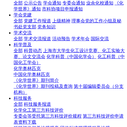
全部
公示公告
学会通知
专委会通知
业余化校通知
《化
学世界》通知
市科协项目申报通知
学会党建
全部
党建工作报道
上级精神
理事会党的工作小组及秘
书处党支部
党务知识
学术交流
全部
学术交流报道
活动预告
学术年会
国际交流
科学普及
全部
科普动态
上海市大学生化工设计竞赛、化工实验大
赛、论文交流会
化学科普（中国化学会）
化工科普（中
国化工学会）
化学奥林匹克
中国化学奥林匹克
《化学世界》期刊简介
《化学世界》期刊投稿及查询
第十届编辑委员会（分支
机构）
科技服务
全部
科技服务报道
化学化工第三方科技评价
专委会等受托第三方科技评价规程
第三方科技评价申请
表资料下载