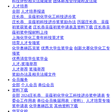
科技评价相关法规规章
团体标准管理规程及法规
人才培养
全部
人才培养报道
庄长恭、吴蕴初化学化工科技进步奖
庄长恭、吴蕴初科技进步奖奖励办法
历届庄长恭、吴蕴
初奖获奖者
庄长恭吴蕴初奖申请表及资料下载
庄长恭吴
蕴初奖申报材料上传
上海化学化工青年科技英才奖
培育人才专项奖
化学奥林匹克奖
优秀大学生奖学金
创新大赛化学化工专
项奖
优秀清贫学生奖学金
人才-奖项举荐
人才举荐
奖项举荐
奖励办法及相关法规文件
会员服务
全部
个人会员
单位会员
资料下载
全部
2024庄长恭、吴蕴初化学化工科技进步奖申请表
专
委会工作用表
单位会员换届用表（资料）
人才培育专项
奖申请表
化学奥林匹克
其他资料下载
华宜化校