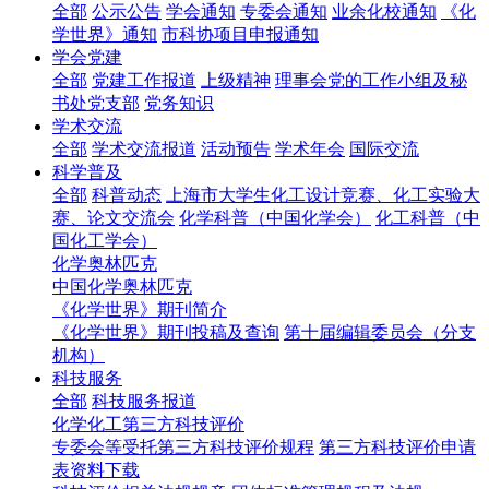
全部
公示公告
学会通知
专委会通知
业余化校通知
《化
学世界》通知
市科协项目申报通知
学会党建
全部
党建工作报道
上级精神
理事会党的工作小组及秘
书处党支部
党务知识
学术交流
全部
学术交流报道
活动预告
学术年会
国际交流
科学普及
全部
科普动态
上海市大学生化工设计竞赛、化工实验大
赛、论文交流会
化学科普（中国化学会）
化工科普（中
国化工学会）
化学奥林匹克
中国化学奥林匹克
《化学世界》期刊简介
《化学世界》期刊投稿及查询
第十届编辑委员会（分支
机构）
科技服务
全部
科技服务报道
化学化工第三方科技评价
专委会等受托第三方科技评价规程
第三方科技评价申请
表资料下载