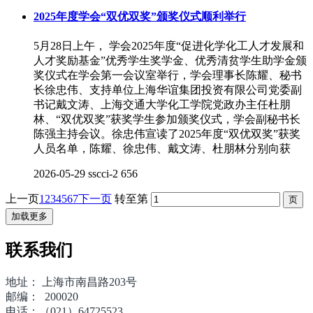
2025年度学会“双优双奖”颁奖仪式顺利举行
5月28日上午， 学会2025年度“促进化学化工人才发展和
人才奖励基金”优秀学生奖学金、优秀清贫学生助学金颁
奖仪式在学会第一会议室举行，学会理事长陈耀、秘书
长徐忠伟、支持单位上海华谊集团投资有限公司党委副
书记戴文涛、上海交通大学化工学院党政办主任杜朋
林、“双优双奖”获奖学生参加颁奖仪式，学会副秘书长
陈强主持会议。徐忠伟宣读了2025年度“双优双奖”获奖
人员名单，陈耀、徐忠伟、戴文涛、杜朋林分别向获
2026-05-29
sscci-2
656
上一页
1
2
3
4
5
6
7
下一页
转至第
加载更多
联系我们
地址： 上海市南昌路203号
邮编： 200020
电话：（021）64725523