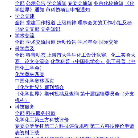
全部
公示公告
学会通知
专委会通知
业余化校通知
《化
学世界》通知
市科协项目申报通知
学会党建
全部
党建工作报道
上级精神
理事会党的工作小组及秘
书处党支部
党务知识
学术交流
全部
学术交流报道
活动预告
学术年会
国际交流
科学普及
全部
科普动态
上海市大学生化工设计竞赛、化工实验大
赛、论文交流会
化学科普（中国化学会）
化工科普（中
国化工学会）
化学奥林匹克
中国化学奥林匹克
《化学世界》期刊简介
《化学世界》期刊投稿及查询
第十届编辑委员会（分支
机构）
科技服务
全部
科技服务报道
化学化工第三方科技评价
专委会等受托第三方科技评价规程
第三方科技评价申请
表资料下载