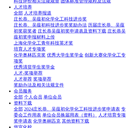
科技评价相关法规规章
团体标准管理规程及法规
人才培养
全部
人才培养报道
庄长恭、吴蕴初化学化工科技进步奖
庄长恭、吴蕴初科技进步奖奖励办法
历届庄长恭、吴蕴
初奖获奖者
庄长恭吴蕴初奖申请表及资料下载
庄长恭吴
蕴初奖申报材料上传
上海化学化工青年科技英才奖
培育人才专项奖
化学奥林匹克奖
优秀大学生奖学金
创新大赛化学化工专
项奖
优秀清贫学生奖学金
人才-奖项举荐
人才举荐
奖项举荐
奖励办法及相关法规文件
会员服务
全部
个人会员
单位会员
资料下载
全部
2024庄长恭、吴蕴初化学化工科技进步奖申请表
专
委会工作用表
单位会员换届用表（资料）
人才培育专项
奖申请表
化学奥林匹克
其他资料下载
华宜化校