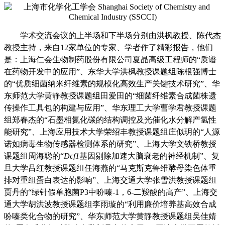
学术交流会议的上半场和下半场分别由洪枫教授、陈代杰
教授主持，来自
12
家单位的专家、学者作了精彩报告，他们
是：
上海仁会生物制药股份有限公司夏晶高级工程师的“质谱
在药物开发中的应用”、东华大学洪枫教授课题组陈根强博士
的“优质细菌纳米纤维素的规模化高效生产关键技术研究”、华
东师范大学黄静教授课题组田爱田的“细菌纤维素合成菌株遗
传操作工具包的构建与应用”、华东理工大学曹学君教授课题
组郑春杰的“
石墨相氮化碳的结构调控及光催化水分解产氢性
能研究
”、上海应用技术大学荣绍丰教授课题组庄似玥的“
人源
诺如病毒生物传感器检测体系的研究
”、上海大学文铁桥教授
课题组周海聪的“
Dcf1
基因剔除加速大脑衰老的神经机制
”、复
旦大学吕红教授课题组任海燕的“
马克斯克鲁维酵母染色体重
排对重组蛋白表达的影响
”、上海交通大学张雪洪教授课题组
贾丹的“绿针假单胞菌
P3
中吩嗪
-1
，
6-
二羧酸的高产
”、上海交
通大学胡洪波教授课题组李雨璇的“利用廉价培养基高效合成
吩嗪类化合物的研究”、华东师范大学黄静教授课题组吴佳婧