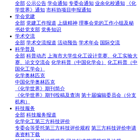
全部
公示公告
学会通知
专委会通知
业余化校通知
《化
学世界》通知
市科协项目申报通知
学会党建
全部
党建工作报道
上级精神
理事会党的工作小组及秘
书处党支部
党务知识
学术交流
全部
学术交流报道
活动预告
学术年会
国际交流
科学普及
全部
科普动态
上海市大学生化工设计竞赛、化工实验大
赛、论文交流会
化学科普（中国化学会）
化工科普（中
国化工学会）
化学奥林匹克
中国化学奥林匹克
《化学世界》期刊简介
《化学世界》期刊投稿及查询
第十届编辑委员会（分支
机构）
科技服务
全部
科技服务报道
化学化工第三方科技评价
专委会等受托第三方科技评价规程
第三方科技评价申请
表资料下载