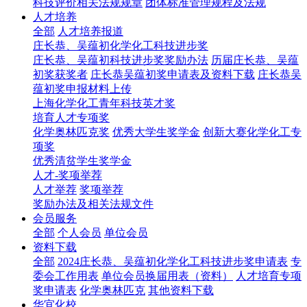
科技评价相关法规规章
团体标准管理规程及法规
人才培养
全部
人才培养报道
庄长恭、吴蕴初化学化工科技进步奖
庄长恭、吴蕴初科技进步奖奖励办法
历届庄长恭、吴蕴
初奖获奖者
庄长恭吴蕴初奖申请表及资料下载
庄长恭吴
蕴初奖申报材料上传
上海化学化工青年科技英才奖
培育人才专项奖
化学奥林匹克奖
优秀大学生奖学金
创新大赛化学化工专
项奖
优秀清贫学生奖学金
人才-奖项举荐
人才举荐
奖项举荐
奖励办法及相关法规文件
会员服务
全部
个人会员
单位会员
资料下载
全部
2024庄长恭、吴蕴初化学化工科技进步奖申请表
专
委会工作用表
单位会员换届用表（资料）
人才培育专项
奖申请表
化学奥林匹克
其他资料下载
华宜化校