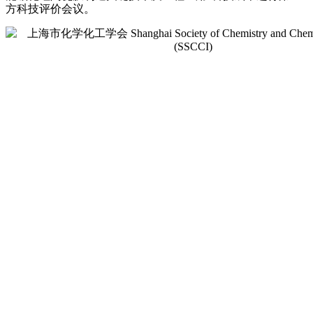
方科技评价
会议
。