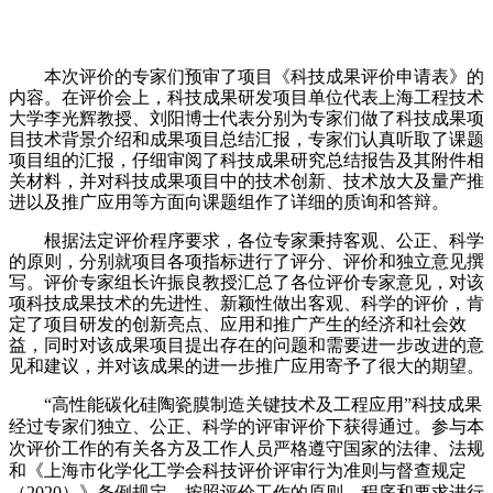
本次评价
的
专家们预审了
项目
《
科技成果评价申请表
》
的
内容。
在评价会上，
科技成果研发项目
单位
代表
上海
工程技术
大学李光辉教授、刘阳博士
代表
分别
为专家们做了
科技成果
项
目技术
背景介绍和成果项目
总结汇报
，专家们
认真听取了课题
项目组的汇报，仔细审阅了科技成果研究总结报告
及其
附件相
关材料，并对
科技成果
项目中的技术创新、
技术放大及量产推
进以及
推广应用
等方面向课题组作了详细的质询
和答辩
。
根据法定评价程序要求，各位专家秉持客观、公正、科学
的原则，分别就项目各项指标进行了
评分、
评价
和独立
意见撰
写。
评价
专家组长
许振良教授
汇总了各位评价专家意见，
对该
项科技成果技术的先进性、新颖性做出客观、
科学
的评价，
肯
定了项目
研发
的创新亮点、应用和推广产生的经济和社会效
益，
同时
对该
成果
项目提出存在的问题和需要进一步改进的意
见和建议
，并
对
该成果的进一步推广应用寄予了很大的期望。
“
高性能碳化硅陶瓷膜制造关键技术及工程应用
”
科技成果
经过专家们独立、公正、科学的评审评价下获得通过。
参与本
次评价工作的有关各方及工作人员严格遵守国家的法律、法规
和《上海市化学化工学会科技评价评审行为准则与督查规定
（
20
20
）》条例规定，按照评价工作
的原则、程序和要求进行