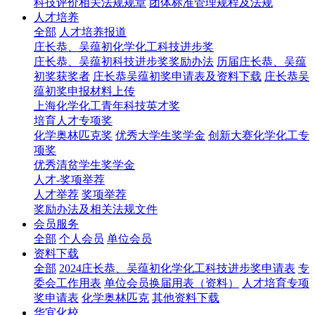
科技评价相关法规规章
团体标准管理规程及法规
人才培养
全部
人才培养报道
庄长恭、吴蕴初化学化工科技进步奖
庄长恭、吴蕴初科技进步奖奖励办法
历届庄长恭、吴蕴
初奖获奖者
庄长恭吴蕴初奖申请表及资料下载
庄长恭吴
蕴初奖申报材料上传
上海化学化工青年科技英才奖
培育人才专项奖
化学奥林匹克奖
优秀大学生奖学金
创新大赛化学化工专
项奖
优秀清贫学生奖学金
人才-奖项举荐
人才举荐
奖项举荐
奖励办法及相关法规文件
会员服务
全部
个人会员
单位会员
资料下载
全部
2024庄长恭、吴蕴初化学化工科技进步奖申请表
专
委会工作用表
单位会员换届用表（资料）
人才培育专项
奖申请表
化学奥林匹克
其他资料下载
华宜化校