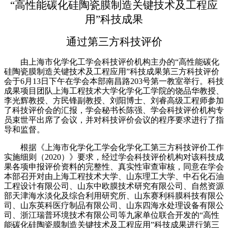
“高性能碳化硅陶瓷膜制造关键技术及工程应
用”科技成果
通过第三方科技评价
由上海市化学化工学会科技评价机构主办的
“
高性能碳化
硅陶瓷膜制造关键技术及工程应用
”
科技成果
第三方科技评价
会于
6
月
13
日
下午
在
学会本部南昌路
203
号第一教室举行
。
科技
成果项目团队上海工程技术大学化学化工学院的饶品华教授、
李光辉教授、方民锋副教授、刘阳博士、刘睿高级工程师参加
了科技评价会的汇报，
学会
秘书长陈强、学会科技
评价机构专
员
束世平
出席了会议，并对
科技
评价会议
的程序要求
进行了指
导和监督。
根据《上海市化学化工学会化学化工第三方科技评价工作
实施细则（
2020
）》要求，
经过学会科技评价机构对该科技成
果各项申报评价资料的完整性、真实性审查审核，同意
在学会
本部召开对由
上海工程技术大学、山东理工大学、中石化石油
工程设计有限公司、
山东中欧膜技术研究有限公司、自然资源
部天津海水淡化及综合利用研究所、山东赛利科膜科技有限公
司、山东英科医疗制品有限公司、山东四海水处理设备有限公
司、浙江瑞普环境技术有限公司等九家单位
联合开发的“
高性
能碳化硅陶瓷膜制造关键技术及工程应用
”科技成果进行第三