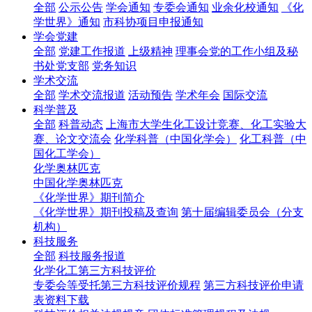
全部
公示公告
学会通知
专委会通知
业余化校通知
《化
学世界》通知
市科协项目申报通知
学会党建
全部
党建工作报道
上级精神
理事会党的工作小组及秘
书处党支部
党务知识
学术交流
全部
学术交流报道
活动预告
学术年会
国际交流
科学普及
全部
科普动态
上海市大学生化工设计竞赛、化工实验大
赛、论文交流会
化学科普（中国化学会）
化工科普（中
国化工学会）
化学奥林匹克
中国化学奥林匹克
《化学世界》期刊简介
《化学世界》期刊投稿及查询
第十届编辑委员会（分支
机构）
科技服务
全部
科技服务报道
化学化工第三方科技评价
专委会等受托第三方科技评价规程
第三方科技评价申请
表资料下载