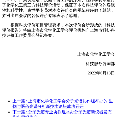
了化学化工第三方科技评价活动，
保证了本次科技评价的客观
性
和科学性
。
束世平专员
对本次评价会的规范程序做了总结，
并对出席
会议的
各位评价专家表示了感谢。
根据科技
评价项目
管理要求，本次评价会所形成的《科技
评价报告》将由上海市化学化工学会评价机构向上海市科协科
技评价工作委员会
登记
备
案
。
上海市化学化工学会
科技服务
咨询部
202
2
年
6
月
13
日
上一篇
: 上海市化学化工学会分子光谱协作组举办的 生
物与医药光谱分析新技术论坛成功召开
下一篇
: 分子光谱专业协作组举办分子光谱新仪器发布