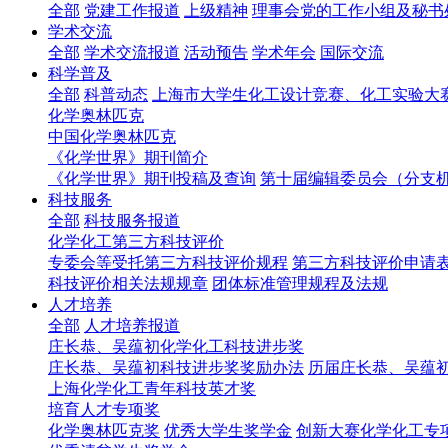
全部
党建工作报道
上级精神
理事会党的工作小组及秘书
学术交流
全部
学术交流报道
活动预告
学术年会
国际交流
科学普及
全部
科普动态
上海市大学生化工设计竞赛、化工实验大
化学奥林匹克
中国化学奥林匹克
《化学世界》期刊简介
《化学世界》期刊投稿及查询
第十届编辑委员会（分支
科技服务
全部
科技服务报道
化学化工第三方科技评价
专委会等受托第三方科技评价规程
第三方科技评价申请
科技评价相关法规规章
团体标准管理规程及法规
人才培养
全部
人才培养报道
庄长恭、吴蕴初化学化工科技进步奖
庄长恭、吴蕴初科技进步奖奖励办法
历届庄长恭、吴蕴
上海化学化工青年科技英才奖
培育人才专项奖
化学奥林匹克奖
优秀大学生奖学金
创新大赛化学化工专