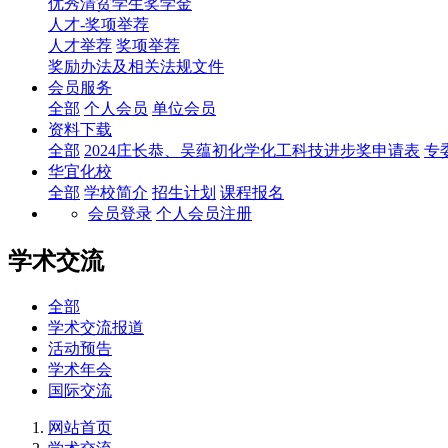
优秀清贫学生奖学金
人才-奖项举荐
人才举荐
奖项举荐
奖励办法及相关法规文件
会员服务
全部
个人会员
单位会员
资料下载
全部
2024庄长恭、吴蕴初化学化工科技进步奖申请表
专
华宜化校
全部
学校简介
招生计划
课程报名
会员登录
个人会员注册
学术交流
全部
学术交流报道
活动预告
学术年会
国际交流
网站首页