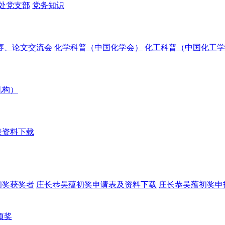
处党支部
党务知识
赛、论文交流会
化学科普（中国化学会）
化工科普（中国化工学
机构）
表资料下载
初奖获奖者
庄长恭吴蕴初奖申请表及资料下载
庄长恭吴蕴初奖申
项奖