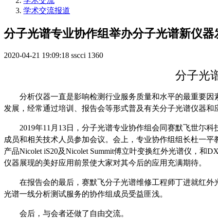
学术交流
学术交流报道
分子光谱专业协作组举办分子光谱新仪器
2020-04-21 19:09:18
sscci
1360
分子光
分析仪器一直是影响检测行业服务质量和水平的最重要因
发展，经常通过培训、报告会等形式普及有关分子光谱仪器和
2019
年
11
月
13
日，分子光谱专业协作组会同赛默飞世尓科
成员和相关技术人员参加会议。会上，专业协作组组长杜一平
产品
Nicolet iS20
及
Nicolet Summit
傅立叶变换红外光谱仪，和
DX
仪器展现的美好应用前景使大家对其今后的应用充满期待。
在报告会的最后，赛默飞分子光谱维修工程师丁进就红外
光谱一线分析测试服务的协作组成员受益匪浅。
会后，与会者还做了自由交流。