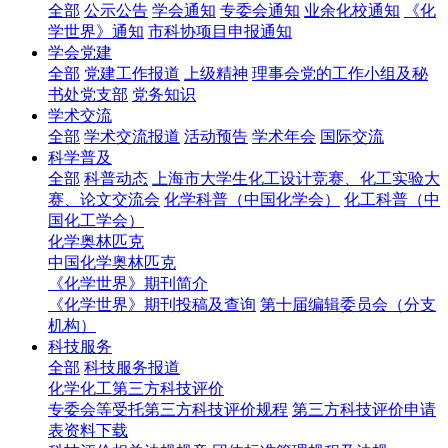
全部
公示公告
学会通知
专委会通知
业余化校通知
《化
学世界》通知
市科协项目申报通知
学会党建
全部
党建工作报道
上级精神
理事会党的工作小组及秘
书处党支部
党务知识
学术交流
全部
学术交流报道
活动预告
学术年会
国际交流
科学普及
全部
科普动态
上海市大学生化工设计竞赛、化工实验大
赛、论文交流会
化学科普（中国化学会）
化工科普（中
国化工学会）
化学奥林匹克
中国化学奥林匹克
《化学世界》期刊简介
《化学世界》期刊投稿及查询
第十届编辑委员会（分支
机构）
科技服务
全部
科技服务报道
化学化工第三方科技评价
专委会等受托第三方科技评价规程
第三方科技评价申请
表资料下载