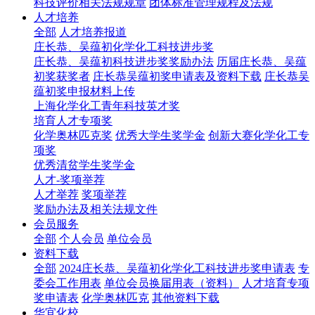
科技评价相关法规规章
团体标准管理规程及法规
人才培养
全部
人才培养报道
庄长恭、吴蕴初化学化工科技进步奖
庄长恭、吴蕴初科技进步奖奖励办法
历届庄长恭、吴蕴
初奖获奖者
庄长恭吴蕴初奖申请表及资料下载
庄长恭吴
蕴初奖申报材料上传
上海化学化工青年科技英才奖
培育人才专项奖
化学奥林匹克奖
优秀大学生奖学金
创新大赛化学化工专
项奖
优秀清贫学生奖学金
人才-奖项举荐
人才举荐
奖项举荐
奖励办法及相关法规文件
会员服务
全部
个人会员
单位会员
资料下载
全部
2024庄长恭、吴蕴初化学化工科技进步奖申请表
专
委会工作用表
单位会员换届用表（资料）
人才培育专项
奖申请表
化学奥林匹克
其他资料下载
华宜化校