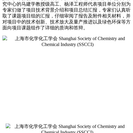
究中心的马建学
教授
级高工
、
杨泽工程师
代表
项目单位
分别
为
专家们做了项目技术
背景介绍和项目
总结汇报
，专家们
认真听
取了课题项目组的汇报，仔细审阅了报告
及
附件相关材料，并
对项目中的技术创新、
技术放大及量产推进以及绿色环保
等方
面向项目课题组作了详细的质询
和答辩
。