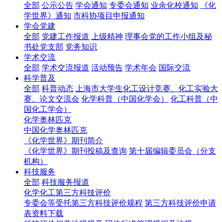
全部
公示公告
学会通知
专委会通知
业余化校通知
《化
学世界》通知
市科协项目申报通知
学会党建
全部
党建工作报道
上级精神
理事会党的工作小组及秘
书处党支部
党务知识
学术交流
全部
学术交流报道
活动预告
学术年会
国际交流
科学普及
全部
科普动态
上海市大学生化工设计竞赛、化工实验大
赛、论文交流会
化学科普（中国化学会）
化工科普（中
国化工学会）
化学奥林匹克
中国化学奥林匹克
《化学世界》期刊简介
《化学世界》期刊投稿及查询
第十届编辑委员会（分支
机构）
科技服务
全部
科技服务报道
化学化工第三方科技评价
专委会等受托第三方科技评价规程
第三方科技评价申请
表资料下载