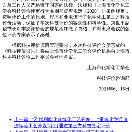
方及工作人员严格遵守国家的法律、法规和《上海市化学化工
学会科技评价评审行为准则与督查规定（
20
20
）》条例规定，
按照评价工作
的原则、程序和要求进行了化学化工第三方科技
评价活动，
保证了本次科技评价的客观性
和科学性
。
束世平副
秘书长
对本次评价会的规范程序做了总结，并对出席
会议的
各
位评价专家表示了感谢。
根据科技评价项目管理要求，本次科技评价会所形成的
《科技评价报告》将由上海市化学化工学会评价机构向上海市
科协科技评价工作委员会
登记
备
案
。
上海市化学化工学会
科技评价咨询部
2021
年
6
月
15
日
上一篇
: “乙烯利酯化连续化工艺开发”、“重氮化微通道
连续流工艺开发”项目通过第三方科技鉴定评价
下一篇
: “甲醛异丁醛缩合加氢制新戊二醇技术开