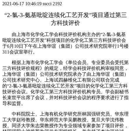
2021-06-17 10:46:19
sscci
2192
“2-
氯-3-氨基吡啶连续化工艺开发
”项目通过第三
方科技评价
由上海市化学化工学会科技评价机构主办的
“
2-
氯
-3-
氨基
吡啶连续化工艺开发
”
科技
项目
的化学化工第三方科技评价会
于
6
月
10
日下午在
上海华谊（集团）公司技术研究院
举行
1
号楼
311
会议室举行
。
根据上海市化学化工学会《单位会员、专业委员会受托第
三方科技评价规程》的规定，经学会科技评价机构审核同意，
上海华谊（集团）公司技术研究
院
承办了由
上海华谊（集团）
公司技术研究中心、
上海试四赫维化工有限公司
联合完成
的
“
2-
氯
-3-
氨基吡啶连续化工艺开发
”
项目的化学化工第三方科
技评价会议。化学化工第三方科技评价机构专员、学会副秘书
长
束世平
出席了会议，并对科技评价会议的程序要求进行了指
导和监督。
中科院
院士、
上海
有机化学研究所林国强研究员
、华东理
工大学
赵玲
教授、
华东师范大学吴鹏教授、复旦大学沈伟教
授、同济大学朱志荣教授
作为专业领域专家参加了项目评价
，