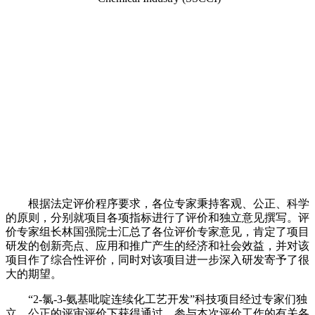
根据法定评价程序要求，各位专家秉持客观、公正、科学
的原则，分别就项目各项指标进行了评价
和独立
意见撰写。
评
价
专家组长
林国强院士
汇总了各位评价专家意见，肯定了项目
研发
的创新亮点、应用和推广产生的经济和社会效益，
并
对
该
项目作了综合性评价
，
同时对
该项目进一步深入研发寄予了很
大的期望。
“
2-
氯
-3-
氨基吡啶连续化工艺开发
”
科技
项目
经过专家们独
立、公正的评审评价下获得通过。
参与本次评价工作的有关各