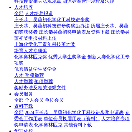
科技评价相关法规规章
团体标准管理规程及法规
人才培养
全部
人才培养报道
庄长恭、吴蕴初化学化工科技进步奖
庄长恭、吴蕴初科技进步奖奖励办法
历届庄长恭、吴蕴
初奖获奖者
庄长恭吴蕴初奖申请表及资料下载
庄长恭吴
蕴初奖申报材料上传
上海化学化工青年科技英才奖
培育人才专项奖
化学奥林匹克奖
优秀大学生奖学金
创新大赛化学化工专
项奖
优秀清贫学生奖学金
人才-奖项举荐
人才举荐
奖项举荐
奖励办法及相关法规文件
会员服务
全部
个人会员
单位会员
资料下载
全部
2024庄长恭、吴蕴初化学化工科技进步奖申请表
专
委会工作用表
单位会员换届用表（资料）
人才培育专项
奖申请表
化学奥林匹克
其他资料下载
华宜化校