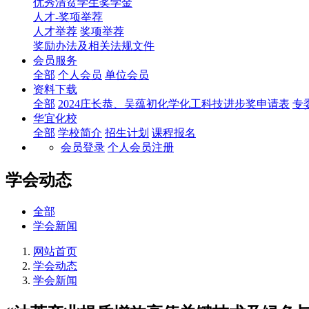
优秀清贫学生奖学金
人才-奖项举荐
人才举荐
奖项举荐
奖励办法及相关法规文件
会员服务
全部
个人会员
单位会员
资料下载
全部
2024庄长恭、吴蕴初化学化工科技进步奖申请表
专
华宜化校
全部
学校简介
招生计划
课程报名
会员登录
个人会员注册
学会动态
全部
学会新闻
网站首页
学会动态
学会新闻