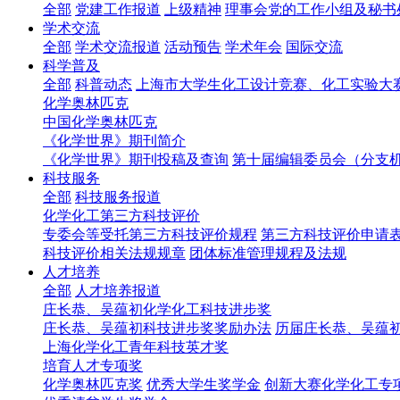
全部
党建工作报道
上级精神
理事会党的工作小组及秘书
学术交流
全部
学术交流报道
活动预告
学术年会
国际交流
科学普及
全部
科普动态
上海市大学生化工设计竞赛、化工实验大
化学奥林匹克
中国化学奥林匹克
《化学世界》期刊简介
《化学世界》期刊投稿及查询
第十届编辑委员会（分支
科技服务
全部
科技服务报道
化学化工第三方科技评价
专委会等受托第三方科技评价规程
第三方科技评价申请
科技评价相关法规规章
团体标准管理规程及法规
人才培养
全部
人才培养报道
庄长恭、吴蕴初化学化工科技进步奖
庄长恭、吴蕴初科技进步奖奖励办法
历届庄长恭、吴蕴
上海化学化工青年科技英才奖
培育人才专项奖
化学奥林匹克奖
优秀大学生奖学金
创新大赛化学化工专