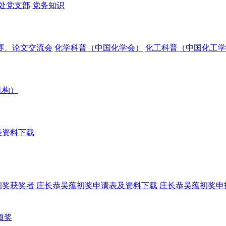
处党支部
党务知识
赛、论文交流会
化学科普（中国化学会）
化工科普（中国化工学
机构）
表资料下载
初奖获奖者
庄长恭吴蕴初奖申请表及资料下载
庄长恭吴蕴初奖申
项奖