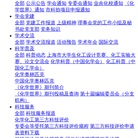
全部
公示公告
学会通知
专委会通知
业余化校通知
《化
学世界》通知
市科协项目申报通知
学会党建
全部
党建工作报道
上级精神
理事会党的工作小组及秘
书处党支部
党务知识
学术交流
全部
学术交流报道
活动预告
学术年会
国际交流
科学普及
全部
科普动态
上海市大学生化工设计竞赛、化工实验大
赛、论文交流会
化学科普（中国化学会）
化工科普（中
国化工学会）
化学奥林匹克
中国化学奥林匹克
《化学世界》期刊简介
《化学世界》期刊投稿及查询
第十届编辑委员会（分支
机构）
科技服务
全部
科技服务报道
化学化工第三方科技评价
专委会等受托第三方科技评价规程
第三方科技评价申请
表资料下载