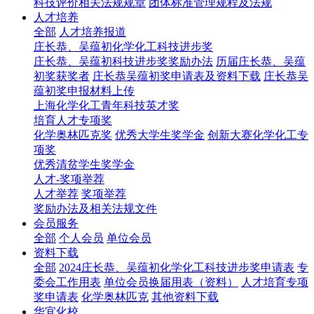
科技评价相关法规规章
团体标准管理规程及法规
人才培养
全部
人才培养报道
庄长恭、吴蕴初化学化工科技进步奖
庄长恭、吴蕴初科技进步奖奖励办法
历届庄长恭、吴蕴
初奖获奖者
庄长恭吴蕴初奖申请表及资料下载
庄长恭吴
蕴初奖申报材料上传
上海化学化工青年科技英才奖
培育人才专项奖
化学奥林匹克奖
优秀大学生奖学金
创新大赛化学化工专
项奖
优秀清贫学生奖学金
人才-奖项举荐
人才举荐
奖项举荐
奖励办法及相关法规文件
会员服务
全部
个人会员
单位会员
资料下载
全部
2024庄长恭、吴蕴初化学化工科技进步奖申请表
专
委会工作用表
单位会员换届用表（资料）
人才培育专项
奖申请表
化学奥林匹克
其他资料下载
华宜化校