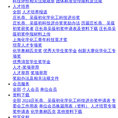
科技评价相关法规规章
团体标准管理规程及法规
人才培养
全部
人才培养报道
庄长恭、吴蕴初化学化工科技进步奖
庄长恭、吴蕴初科技进步奖奖励办法
历届庄长恭、吴蕴
初奖获奖者
庄长恭吴蕴初奖申请表及资料下载
庄长恭吴
蕴初奖申报材料上传
上海化学化工青年科技英才奖
培育人才专项奖
化学奥林匹克奖
优秀大学生奖学金
创新大赛化学化工专
项奖
优秀清贫学生奖学金
人才-奖项举荐
人才举荐
奖项举荐
奖励办法及相关法规文件
会员服务
全部
个人会员
单位会员
资料下载
全部
2024庄长恭、吴蕴初化学化工科技进步奖申请表
专
委会工作用表
单位会员换届用表（资料）
人才培育专项
奖申请表
化学奥林匹克
其他资料下载
华宜化校