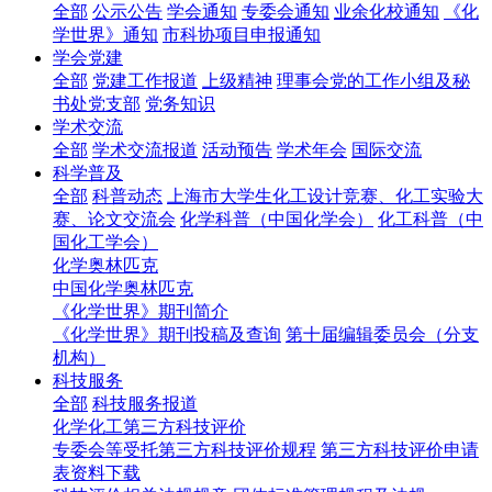
全部
公示公告
学会通知
专委会通知
业余化校通知
《化
学世界》通知
市科协项目申报通知
学会党建
全部
党建工作报道
上级精神
理事会党的工作小组及秘
书处党支部
党务知识
学术交流
全部
学术交流报道
活动预告
学术年会
国际交流
科学普及
全部
科普动态
上海市大学生化工设计竞赛、化工实验大
赛、论文交流会
化学科普（中国化学会）
化工科普（中
国化工学会）
化学奥林匹克
中国化学奥林匹克
《化学世界》期刊简介
《化学世界》期刊投稿及查询
第十届编辑委员会（分支
机构）
科技服务
全部
科技服务报道
化学化工第三方科技评价
专委会等受托第三方科技评价规程
第三方科技评价申请
表资料下载