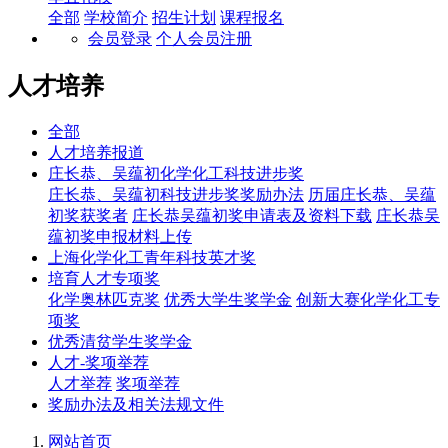
全部
学校简介
招生计划
课程报名
会员登录
个人会员注册
人才培养
全部
人才培养报道
庄长恭、吴蕴初化学化工科技进步奖
庄长恭、吴蕴初科技进步奖奖励办法
历届庄长恭、吴蕴
初奖获奖者
庄长恭吴蕴初奖申请表及资料下载
庄长恭吴
蕴初奖申报材料上传
上海化学化工青年科技英才奖
培育人才专项奖
化学奥林匹克奖
优秀大学生奖学金
创新大赛化学化工专
项奖
优秀清贫学生奖学金
人才-奖项举荐
人才举荐
奖项举荐
奖励办法及相关法规文件
网站首页