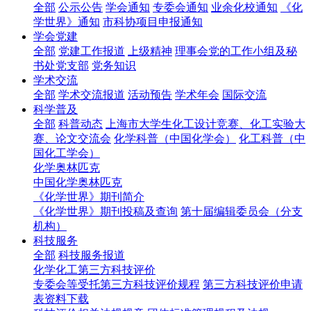
全部
公示公告
学会通知
专委会通知
业余化校通知
《化
学世界》通知
市科协项目申报通知
学会党建
全部
党建工作报道
上级精神
理事会党的工作小组及秘
书处党支部
党务知识
学术交流
全部
学术交流报道
活动预告
学术年会
国际交流
科学普及
全部
科普动态
上海市大学生化工设计竞赛、化工实验大
赛、论文交流会
化学科普（中国化学会）
化工科普（中
国化工学会）
化学奥林匹克
中国化学奥林匹克
《化学世界》期刊简介
《化学世界》期刊投稿及查询
第十届编辑委员会（分支
机构）
科技服务
全部
科技服务报道
化学化工第三方科技评价
专委会等受托第三方科技评价规程
第三方科技评价申请
表资料下载