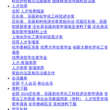
科技评价相关法规规章
团体标准管理规程及法规
人才培养
全部
人才培养报道
庄长恭、吴蕴初化学化工科技进步奖
庄长恭、吴蕴初科技进步奖奖励办法
历届庄长恭、吴蕴
初奖获奖者
庄长恭吴蕴初奖申请表及资料下载
庄长恭吴
蕴初奖申报材料上传
上海化学化工青年科技英才奖
培育人才专项奖
化学奥林匹克奖
优秀大学生奖学金
创新大赛化学化工专
项奖
优秀清贫学生奖学金
人才-奖项举荐
人才举荐
奖项举荐
奖励办法及相关法规文件
会员服务
全部
个人会员
单位会员
资料下载
全部
2024庄长恭、吴蕴初化学化工科技进步奖申请表
专
委会工作用表
单位会员换届用表（资料）
人才培育专项
奖申请表
化学奥林匹克
其他资料下载
华宜化校