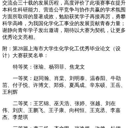
交流会三十载的发展历程，高度评价了此项赛事在提升
本科生科研能力、营造公平竞争与协作共赢的学术氛围
方面所取得的显著成效，勉励获奖学子再接再厉，勇攀
科学高峰，为我国化学化工事业的发展贡献青春力量；
谢静向青年学子发出邀请，期待以大赛为契机，让更多
优秀论文亮相。
附：第28届上海市大学生化学化工优秀毕业论文（设
计）大赛获奖名单：
特等奖：张瑜、杨羽菲、焦龙文
一等奖：赵同瀚、肖棠、刘明泰、温春阳、牛劭
茁、付子悦、许博文、郑烁、夏禹成、辛东硕、王岳、
王利辉
二等奖：王艺锦、巫天浩、张婷、张越、刘在
伟、刘庆、王鹏飞、王子康、向柯恒、王克丞、李嘉
杰、李楚琪