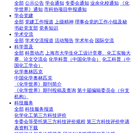
全部
公示公告
学会通知
专委会通知
业余化校通知
《化
学世界》通知
市科协项目申报通知
学会党建
全部
党建工作报道
上级精神
理事会党的工作小组及秘
书处党支部
党务知识
学术交流
全部
学术交流报道
活动预告
学术年会
国际交流
科学普及
全部
科普动态
上海市大学生化工设计竞赛、化工实验大
赛、论文交流会
化学科普（中国化学会）
化工科普（中
国化工学会）
化学奥林匹克
中国化学奥林匹克
《化学世界》期刊简介
《化学世界》期刊投稿及查询
第十届编辑委员会（分支
机构）
科技服务
全部
科技服务报道
化学化工第三方科技评价
专委会等受托第三方科技评价规程
第三方科技评价申请
表资料下载