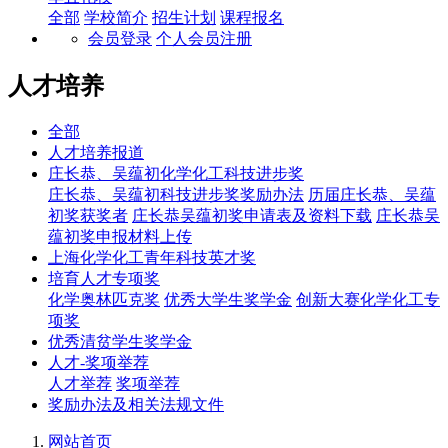
全部
学校简介
招生计划
课程报名
会员登录
个人会员注册
人才培养
全部
人才培养报道
庄长恭、吴蕴初化学化工科技进步奖
庄长恭、吴蕴初科技进步奖奖励办法
历届庄长恭、吴蕴
初奖获奖者
庄长恭吴蕴初奖申请表及资料下载
庄长恭吴
蕴初奖申报材料上传
上海化学化工青年科技英才奖
培育人才专项奖
化学奥林匹克奖
优秀大学生奖学金
创新大赛化学化工专
项奖
优秀清贫学生奖学金
人才-奖项举荐
人才举荐
奖项举荐
奖励办法及相关法规文件
网站首页