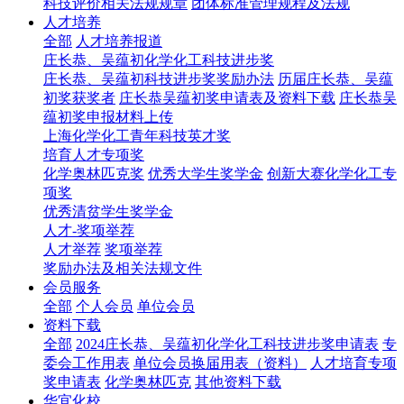
科技评价相关法规规章
团体标准管理规程及法规
人才培养
全部
人才培养报道
庄长恭、吴蕴初化学化工科技进步奖
庄长恭、吴蕴初科技进步奖奖励办法
历届庄长恭、吴蕴
初奖获奖者
庄长恭吴蕴初奖申请表及资料下载
庄长恭吴
蕴初奖申报材料上传
上海化学化工青年科技英才奖
培育人才专项奖
化学奥林匹克奖
优秀大学生奖学金
创新大赛化学化工专
项奖
优秀清贫学生奖学金
人才-奖项举荐
人才举荐
奖项举荐
奖励办法及相关法规文件
会员服务
全部
个人会员
单位会员
资料下载
全部
2024庄长恭、吴蕴初化学化工科技进步奖申请表
专
委会工作用表
单位会员换届用表（资料）
人才培育专项
奖申请表
化学奥林匹克
其他资料下载
华宜化校