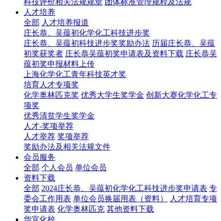
科技评价相关法规规章
团体标准管理规程及法规
人才培养
全部
人才培养报道
庄长恭、吴蕴初化学化工科技进步奖
庄长恭、吴蕴初科技进步奖奖励办法
历届庄长恭、吴蕴
初奖获奖者
庄长恭吴蕴初奖申请表及资料下载
庄长恭吴
蕴初奖申报材料上传
上海化学化工青年科技英才奖
培育人才专项奖
化学奥林匹克奖
优秀大学生奖学金
创新大赛化学化工专
项奖
优秀清贫学生奖学金
人才-奖项举荐
人才举荐
奖项举荐
奖励办法及相关法规文件
会员服务
全部
个人会员
单位会员
资料下载
全部
2024庄长恭、吴蕴初化学化工科技进步奖申请表
专
委会工作用表
单位会员换届用表（资料）
人才培育专项
奖申请表
化学奥林匹克
其他资料下载
华宜化校