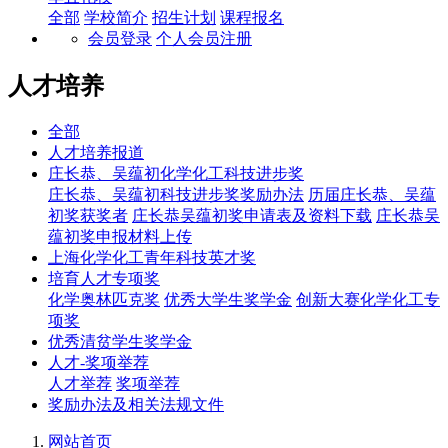
全部
学校简介
招生计划
课程报名
会员登录
个人会员注册
人才培养
全部
人才培养报道
庄长恭、吴蕴初化学化工科技进步奖
庄长恭、吴蕴初科技进步奖奖励办法
历届庄长恭、吴蕴
初奖获奖者
庄长恭吴蕴初奖申请表及资料下载
庄长恭吴
蕴初奖申报材料上传
上海化学化工青年科技英才奖
培育人才专项奖
化学奥林匹克奖
优秀大学生奖学金
创新大赛化学化工专
项奖
优秀清贫学生奖学金
人才-奖项举荐
人才举荐
奖项举荐
奖励办法及相关法规文件
网站首页