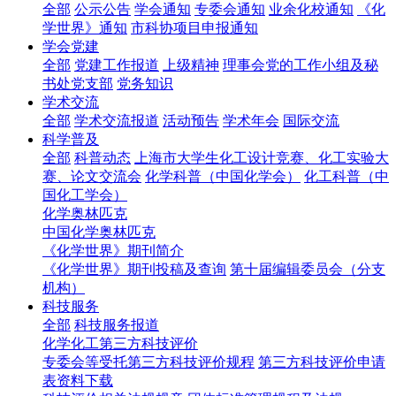
全部
公示公告
学会通知
专委会通知
业余化校通知
《化
学世界》通知
市科协项目申报通知
学会党建
全部
党建工作报道
上级精神
理事会党的工作小组及秘
书处党支部
党务知识
学术交流
全部
学术交流报道
活动预告
学术年会
国际交流
科学普及
全部
科普动态
上海市大学生化工设计竞赛、化工实验大
赛、论文交流会
化学科普（中国化学会）
化工科普（中
国化工学会）
化学奥林匹克
中国化学奥林匹克
《化学世界》期刊简介
《化学世界》期刊投稿及查询
第十届编辑委员会（分支
机构）
科技服务
全部
科技服务报道
化学化工第三方科技评价
专委会等受托第三方科技评价规程
第三方科技评价申请
表资料下载