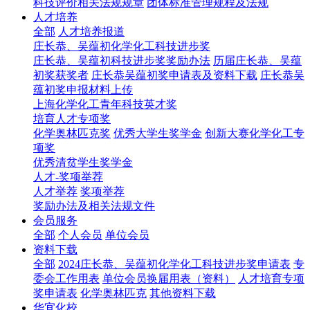
科技评价相关法规规章
团体标准管理规程及法规
人才培养
全部
人才培养报道
庄长恭、吴蕴初化学化工科技进步奖
庄长恭、吴蕴初科技进步奖奖励办法
历届庄长恭、吴蕴
初奖获奖者
庄长恭吴蕴初奖申请表及资料下载
庄长恭吴
蕴初奖申报材料上传
上海化学化工青年科技英才奖
培育人才专项奖
化学奥林匹克奖
优秀大学生奖学金
创新大赛化学化工专
项奖
优秀清贫学生奖学金
人才-奖项举荐
人才举荐
奖项举荐
奖励办法及相关法规文件
会员服务
全部
个人会员
单位会员
资料下载
全部
2024庄长恭、吴蕴初化学化工科技进步奖申请表
专
委会工作用表
单位会员换届用表（资料）
人才培育专项
奖申请表
化学奥林匹克
其他资料下载
华宜化校