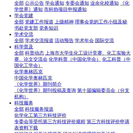
全部
公示公告
学会通知
专委会通知
业余化校通知
《化
学世界》通知
市科协项目申报通知
学会党建
全部
党建工作报道
上级精神
理事会党的工作小组及秘
书处党支部
党务知识
学术交流
全部
学术交流报道
活动预告
学术年会
国际交流
科学普及
全部
科普动态
上海市大学生化工设计竞赛、化工实验大
赛、论文交流会
化学科普（中国化学会）
化工科普（中
国化工学会）
化学奥林匹克
中国化学奥林匹克
《化学世界》期刊简介
《化学世界》期刊投稿及查询
第十届编辑委员会（分支
机构）
科技服务
全部
科技服务报道
化学化工第三方科技评价
专委会等受托第三方科技评价规程
第三方科技评价申请
表资料下载