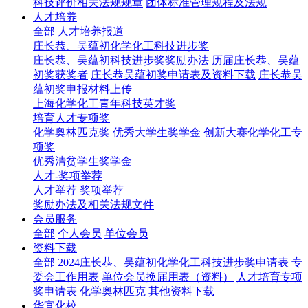
科技评价相关法规规章
团体标准管理规程及法规
人才培养
全部
人才培养报道
庄长恭、吴蕴初化学化工科技进步奖
庄长恭、吴蕴初科技进步奖奖励办法
历届庄长恭、吴蕴
初奖获奖者
庄长恭吴蕴初奖申请表及资料下载
庄长恭吴
蕴初奖申报材料上传
上海化学化工青年科技英才奖
培育人才专项奖
化学奥林匹克奖
优秀大学生奖学金
创新大赛化学化工专
项奖
优秀清贫学生奖学金
人才-奖项举荐
人才举荐
奖项举荐
奖励办法及相关法规文件
会员服务
全部
个人会员
单位会员
资料下载
全部
2024庄长恭、吴蕴初化学化工科技进步奖申请表
专
委会工作用表
单位会员换届用表（资料）
人才培育专项
奖申请表
化学奥林匹克
其他资料下载
华宜化校