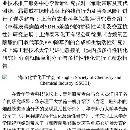
业技术推广服务中心李新新研究员对《氟吡菌胺及其代
谢物、霜霉威在绿叶蔬菜上的残留行为及膳食风险》进
行了详尽解析；上海市农业科学院高萍研究员介绍了
《草莓灰霉病菌对SDHIs杀菌剂的抗药性监测及交互抗
性》研究进展；上海泰禾化工有限公司徐鹏《含烷氧乙
酸酯的四取代苯类PPO除草剂的合成和生物活性研究》
和上海工程技术大学冯煌迪教授的《炔丙胺多样性转化
研究》分别就除草剂分子与多样性转化进行了精彩报
告。
在青年学者科技论坛上，青年研究者向与会人员汇报了各
自的研究成果：华东理工大学茹一帆介绍了《含噁二唑结构的
烟酰胺类杀菌分子的发现及活性研究》，华东师范大学李光辉
分享了《井冈羟胺A的衍生化及活性研究》，华东理工大学药
学院祝燕娟则带来了《氟唑菌酰羟胺对斑马鱼胚心脏胎发育的