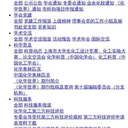
全部
公示公告
学会通知
专委会通知
业余化校通知
《化
学世界》通知
市科协项目申报通知
学会党建
全部
党建工作报道
上级精神
理事会党的工作小组及秘
书处党支部
党务知识
学术交流
全部
学术交流报道
活动预告
学术年会
国际交流
科学普及
全部
科普动态
上海市大学生化工设计竞赛、化工实验大
赛、论文交流会
化学科普（中国化学会）
化工科普（中
国化工学会）
化学奥林匹克
中国化学奥林匹克
《化学世界》期刊简介
《化学世界》期刊投稿及查询
第十届编辑委员会（分支
机构）
科技服务
全部
科技服务报道
化学化工第三方科技评价
专委会等受托第三方科技评价规程
第三方科技评价申请
表资料下载