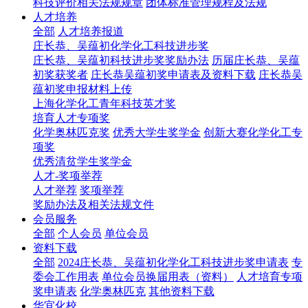
科技评价相关法规规章
团体标准管理规程及法规
人才培养
全部
人才培养报道
庄长恭、吴蕴初化学化工科技进步奖
庄长恭、吴蕴初科技进步奖奖励办法
历届庄长恭、吴蕴
初奖获奖者
庄长恭吴蕴初奖申请表及资料下载
庄长恭吴
蕴初奖申报材料上传
上海化学化工青年科技英才奖
培育人才专项奖
化学奥林匹克奖
优秀大学生奖学金
创新大赛化学化工专
项奖
优秀清贫学生奖学金
人才-奖项举荐
人才举荐
奖项举荐
奖励办法及相关法规文件
会员服务
全部
个人会员
单位会员
资料下载
全部
2024庄长恭、吴蕴初化学化工科技进步奖申请表
专
委会工作用表
单位会员换届用表（资料）
人才培育专项
奖申请表
化学奥林匹克
其他资料下载
华宜化校