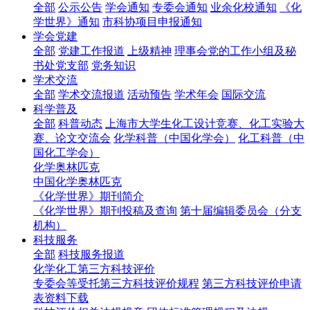
全部
公示公告
学会通知
专委会通知
业余化校通知
《化
学世界》通知
市科协项目申报通知
学会党建
全部
党建工作报道
上级精神
理事会党的工作小组及秘
书处党支部
党务知识
学术交流
全部
学术交流报道
活动预告
学术年会
国际交流
科学普及
全部
科普动态
上海市大学生化工设计竞赛、化工实验大
赛、论文交流会
化学科普（中国化学会）
化工科普（中
国化工学会）
化学奥林匹克
中国化学奥林匹克
《化学世界》期刊简介
《化学世界》期刊投稿及查询
第十届编辑委员会（分支
机构）
科技服务
全部
科技服务报道
化学化工第三方科技评价
专委会等受托第三方科技评价规程
第三方科技评价申请
表资料下载