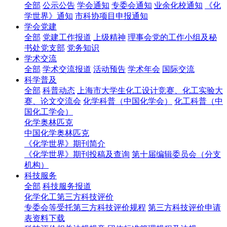
全部
公示公告
学会通知
专委会通知
业余化校通知
《化
学世界》通知
市科协项目申报通知
学会党建
全部
党建工作报道
上级精神
理事会党的工作小组及秘
书处党支部
党务知识
学术交流
全部
学术交流报道
活动预告
学术年会
国际交流
科学普及
全部
科普动态
上海市大学生化工设计竞赛、化工实验大
赛、论文交流会
化学科普（中国化学会）
化工科普（中
国化工学会）
化学奥林匹克
中国化学奥林匹克
《化学世界》期刊简介
《化学世界》期刊投稿及查询
第十届编辑委员会（分支
机构）
科技服务
全部
科技服务报道
化学化工第三方科技评价
专委会等受托第三方科技评价规程
第三方科技评价申请
表资料下载