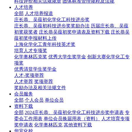
科技评价相关法规规章
团体标准管理规程及法规
人才培养
全部
人才培养报道
庄长恭、吴蕴初化学化工科技进步奖
庄长恭、吴蕴初科技进步奖奖励办法
历届庄长恭、吴蕴
初奖获奖者
庄长恭吴蕴初奖申请表及资料下载
庄长恭吴
蕴初奖申报材料上传
上海化学化工青年科技英才奖
培育人才专项奖
化学奥林匹克奖
优秀大学生奖学金
创新大赛化学化工专
项奖
优秀清贫学生奖学金
人才-奖项举荐
人才举荐
奖项举荐
奖励办法及相关法规文件
会员服务
全部
个人会员
单位会员
资料下载
全部
2024庄长恭、吴蕴初化学化工科技进步奖申请表
专
委会工作用表
单位会员换届用表（资料）
人才培育专项
奖申请表
化学奥林匹克
其他资料下载
华宜化校