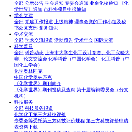
全部
公示公告
学会通知
专委会通知
业余化校通知
《化
学世界》通知
市科协项目申报通知
学会党建
全部
党建工作报道
上级精神
理事会党的工作小组及秘
书处党支部
党务知识
学术交流
全部
学术交流报道
活动预告
学术年会
国际交流
科学普及
全部
科普动态
上海市大学生化工设计竞赛、化工实验大
赛、论文交流会
化学科普（中国化学会）
化工科普（中
国化工学会）
化学奥林匹克
中国化学奥林匹克
《化学世界》期刊简介
《化学世界》期刊投稿及查询
第十届编辑委员会（分支
机构）
科技服务
全部
科技服务报道
化学化工第三方科技评价
专委会等受托第三方科技评价规程
第三方科技评价申请
表资料下载