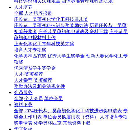
科技评价相关法规规章
团体标准管理规程及法规
人才培养
全部
人才培养报道
庄长恭、吴蕴初化学化工科技进步奖
庄长恭、吴蕴初科技进步奖奖励办法
历届庄长恭、吴蕴
初奖获奖者
庄长恭吴蕴初奖申请表及资料下载
庄长恭吴
蕴初奖申报材料上传
上海化学化工青年科技英才奖
培育人才专项奖
化学奥林匹克奖
优秀大学生奖学金
创新大赛化学化工专
项奖
优秀清贫学生奖学金
人才-奖项举荐
人才举荐
奖项举荐
奖励办法及相关法规文件
会员服务
全部
个人会员
单位会员
资料下载
全部
2024庄长恭、吴蕴初化学化工科技进步奖申请表
专
委会工作用表
单位会员换届用表（资料）
人才培育专项
奖申请表
化学奥林匹克
其他资料下载
华宜化校