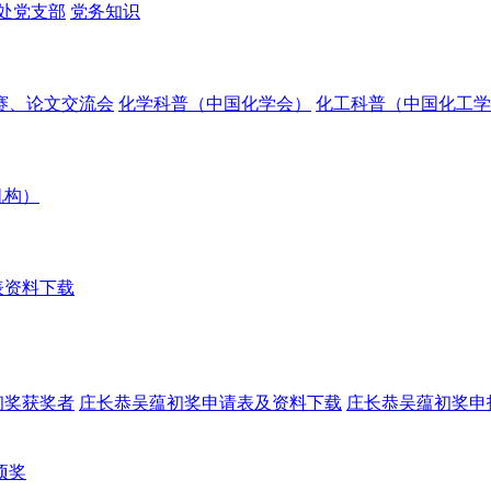
处党支部
党务知识
赛、论文交流会
化学科普（中国化学会）
化工科普（中国化工学
机构）
表资料下载
初奖获奖者
庄长恭吴蕴初奖申请表及资料下载
庄长恭吴蕴初奖申
项奖