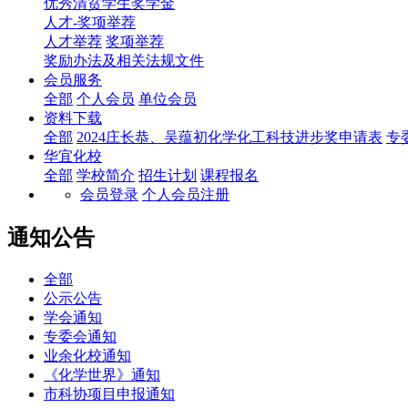
优秀清贫学生奖学金
人才-奖项举荐
人才举荐
奖项举荐
奖励办法及相关法规文件
会员服务
全部
个人会员
单位会员
资料下载
全部
2024庄长恭、吴蕴初化学化工科技进步奖申请表
专
华宜化校
全部
学校简介
招生计划
课程报名
会员登录
个人会员注册
通知公告
全部
公示公告
学会通知
专委会通知
业余化校通知
《化学世界》通知
市科协项目申报通知