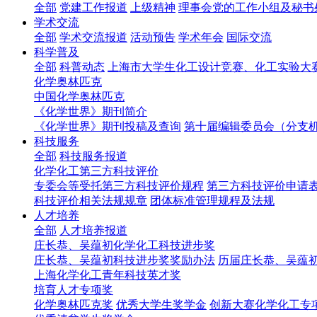
全部
党建工作报道
上级精神
理事会党的工作小组及秘书
学术交流
全部
学术交流报道
活动预告
学术年会
国际交流
科学普及
全部
科普动态
上海市大学生化工设计竞赛、化工实验大
化学奥林匹克
中国化学奥林匹克
《化学世界》期刊简介
《化学世界》期刊投稿及查询
第十届编辑委员会（分支
科技服务
全部
科技服务报道
化学化工第三方科技评价
专委会等受托第三方科技评价规程
第三方科技评价申请
科技评价相关法规规章
团体标准管理规程及法规
人才培养
全部
人才培养报道
庄长恭、吴蕴初化学化工科技进步奖
庄长恭、吴蕴初科技进步奖奖励办法
历届庄长恭、吴蕴
上海化学化工青年科技英才奖
培育人才专项奖
化学奥林匹克奖
优秀大学生奖学金
创新大赛化学化工专