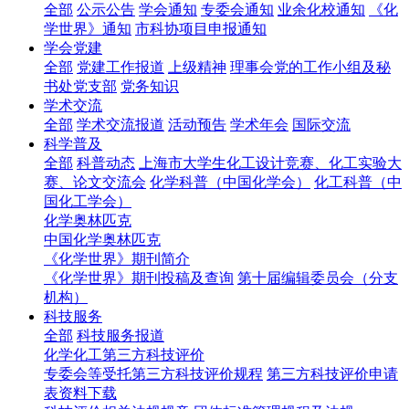
全部
公示公告
学会通知
专委会通知
业余化校通知
《化
学世界》通知
市科协项目申报通知
学会党建
全部
党建工作报道
上级精神
理事会党的工作小组及秘
书处党支部
党务知识
学术交流
全部
学术交流报道
活动预告
学术年会
国际交流
科学普及
全部
科普动态
上海市大学生化工设计竞赛、化工实验大
赛、论文交流会
化学科普（中国化学会）
化工科普（中
国化工学会）
化学奥林匹克
中国化学奥林匹克
《化学世界》期刊简介
《化学世界》期刊投稿及查询
第十届编辑委员会（分支
机构）
科技服务
全部
科技服务报道
化学化工第三方科技评价
专委会等受托第三方科技评价规程
第三方科技评价申请
表资料下载