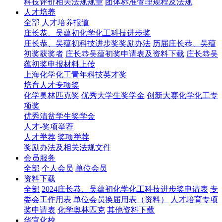
科技评价相关法规规章
团体标准管理规程及法规
人才培养
全部
人才培养报道
庄长恭、吴蕴初化学化工科技进步奖
庄长恭、吴蕴初科技进步奖奖励办法
历届庄长恭、吴蕴
初奖获奖者
庄长恭吴蕴初奖申请表及资料下载
庄长恭吴
蕴初奖申报材料上传
上海化学化工青年科技英才奖
培育人才专项奖
化学奥林匹克奖
优秀大学生奖学金
创新大赛化学化工专
项奖
优秀清贫学生奖学金
人才-奖项举荐
人才举荐
奖项举荐
奖励办法及相关法规文件
会员服务
全部
个人会员
单位会员
资料下载
全部
2024庄长恭、吴蕴初化学化工科技进步奖申请表
专
委会工作用表
单位会员换届用表（资料）
人才培育专项
奖申请表
化学奥林匹克
其他资料下载
华宜化校