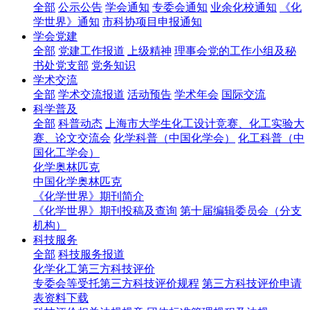
全部
公示公告
学会通知
专委会通知
业余化校通知
《化
学世界》通知
市科协项目申报通知
学会党建
全部
党建工作报道
上级精神
理事会党的工作小组及秘
书处党支部
党务知识
学术交流
全部
学术交流报道
活动预告
学术年会
国际交流
科学普及
全部
科普动态
上海市大学生化工设计竞赛、化工实验大
赛、论文交流会
化学科普（中国化学会）
化工科普（中
国化工学会）
化学奥林匹克
中国化学奥林匹克
《化学世界》期刊简介
《化学世界》期刊投稿及查询
第十届编辑委员会（分支
机构）
科技服务
全部
科技服务报道
化学化工第三方科技评价
专委会等受托第三方科技评价规程
第三方科技评价申请
表资料下载